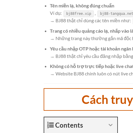
Tên miền lạ, không đúng chuẩn
Ví dụ:
,
bj88free.vip
bj88-tangqua.ne
→ BJ88 thật chỉ dùng các tên miền như:
Trang có nhiều quảng cáo lạ, nhấp vào 
→ Những trang này thường gắn mã độc 
Yêu cầu nhập OTP hoặc tài khoản ngân 
→ BJ88 thật chỉ yêu cầu đăng nhập bằng
Không có hỗ trợ trực tiếp hoặc live cha
→ Website BJ88 chính luôn có nút live c
Cách truy
Contents