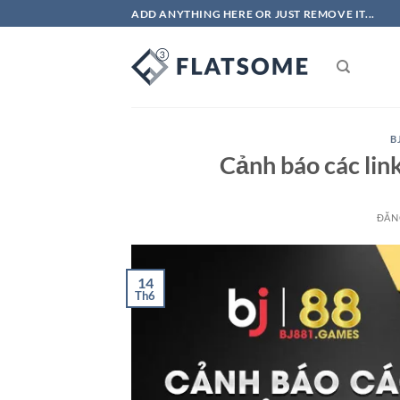
Bỏ
ADD ANYTHING HERE OR JUST REMOVE IT...
qua
nội
dung
B
Cảnh báo các lin
ĐĂN
14
Th6