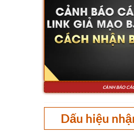
CẢNH BÁO CÁC
Dấu hiệu nhận