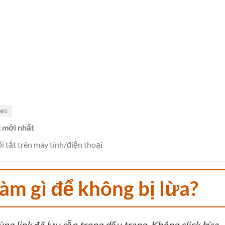
mes
g mới nhất
i tắt trên máy tính/điện thoại
àm gì để không bị lừa?
ùng link đã lưu sẵn trong dấu trang. Không click bừa