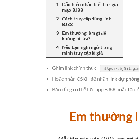
Dấu hiệu nhận biết link giả
mạo BJ88
Cách truy cập đúng link
BJ88
Em thường làm gì để
không bị lừa?
Nếu bạn nghi ngờ trang
mình truy cập là giả
Ghim link chính thức:
https://bj881.ga
Hoặc nhắn CSKH để nhận
link dự phòn
Bạn cũng có thể lưu app BJ88 hoặc tạo lố
Em thường l
Mỗi lần cần vào BJ88, em chỉ d