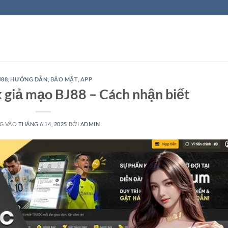
J88
,
HƯỚNG DẪN, BẢO MẬT, APP
k giả mạo BJ88 – Cách nhận biết
G VÀO
THÁNG 6 14, 2025
BỞI
ADMIN