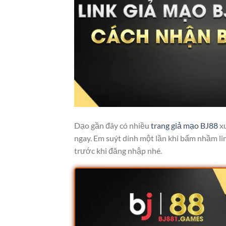
Dạo gần đây có nhiều
trang giả mạo BJ88
xu
ngay. Em suýt dính một lần khi bấm nhầm li
trước khi đăng nhập nhé.