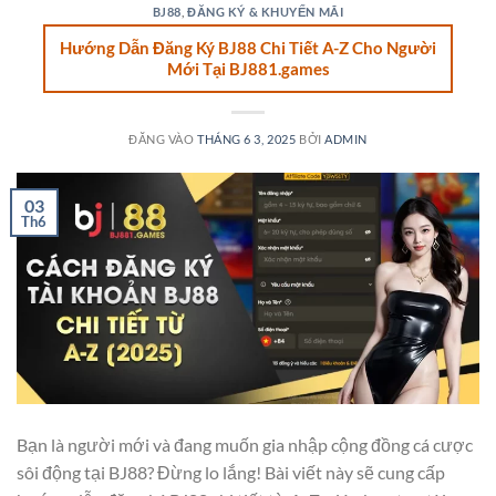
BJ88
,
ĐĂNG KÝ & KHUYẾN MÃI
Hướng Dẫn Đăng Ký BJ88 Chi Tiết A-Z Cho Người
Mới Tại BJ881.games
ĐĂNG VÀO
THÁNG 6 3, 2025
BỞI
ADMIN
03
Th6
Bạn là người mới và đang muốn gia nhập cộng đồng cá cược
sôi động tại BJ88? Đừng lo lắng! Bài viết này sẽ cung cấp