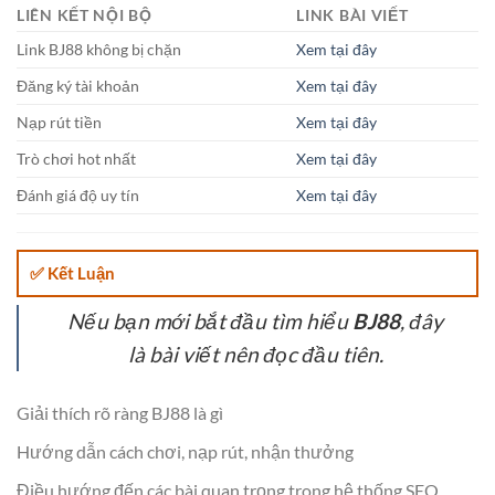
LIÊN KẾT NỘI BỘ
LINK BÀI VIẾT
Link BJ88 không bị chặn
Xem tại đây
Đăng ký tài khoản
Xem tại đây
Nạp rút tiền
Xem tại đây
Trò chơi hot nhất
Xem tại đây
Đánh giá độ uy tín
Xem tại đây
✅ Kết Luận
Nếu bạn mới bắt đầu tìm hiểu
BJ88
, đây
là bài viết nên đọc đầu tiên.
Giải thích rõ ràng BJ88 là gì
Hướng dẫn cách chơi, nạp rút, nhận thưởng
Điều hướng đến các bài quan trọng trong hệ thống SEO