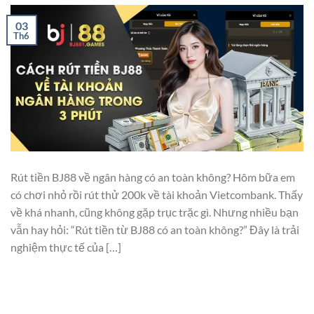
03
Th6
Rút tiền BJ88 về ngân hàng có an toàn không? Hôm bữa em
có chơi nhỏ rồi rút thử 200k về tài khoản Vietcombank. Thấy
về khá nhanh, cũng không gặp trục trặc gì. Nhưng nhiều bạn
vẫn hay hỏi: “Rút tiền từ BJ88 có an toàn không?” Đây là trải
nghiệm thực tế của […]
TIẾP TỤC ĐỌC
→