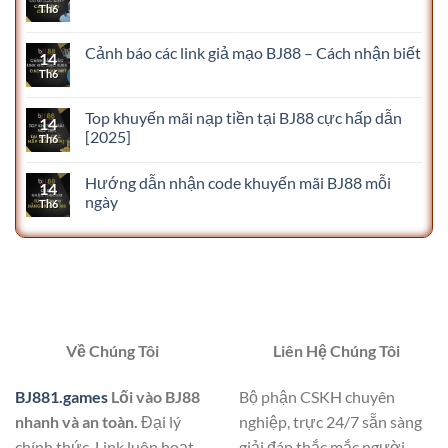
Th6
Cảnh báo các link giả mạo BJ88 – Cách nhận biết
14
Th6
Top khuyến mãi nạp tiền tại BJ88 cực hấp dẫn
14
[2025]
Th6
Hướng dẫn nhận code khuyến mãi BJ88 mỗi
14
ngày
Th6
Về Chúng Tôi
Liên Hệ Chúng Tôi
BJ881.games
Lối vào BJ88
Bộ phận CSKH chuyên
nhanh và an toàn.
Đại lý
nghiệp, trực 24/7 sẵn sàng
chính thức. Link luôn hoạt
giải đáp thắc mắc người