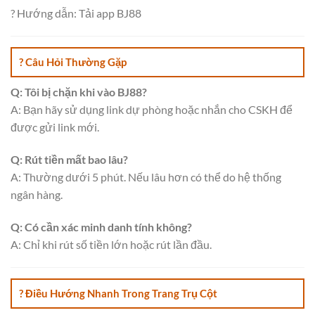
? Hướng dẫn: Tải app BJ88
? Câu Hỏi Thường Gặp
Q: Tôi bị chặn khi vào BJ88?
A: Bạn hãy sử dụng link dự phòng hoặc nhắn cho CSKH để
được gửi link mới.
Q: Rút tiền mất bao lâu?
A: Thường dưới 5 phút. Nếu lâu hơn có thể do hệ thống
ngân hàng.
Q: Có cần xác minh danh tính không?
A: Chỉ khi rút số tiền lớn hoặc rút lần đầu.
? Điều Hướng Nhanh Trong Trang Trụ Cột