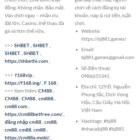
động. Không chặn. Bảo mật.
chơi về cách đăng ký tài
Vào chơi ngay – nhận ưu
khoản, nạp & rút tiền, luật
đãi lớn. Casino, thể thao, đá
chơi.
gà và hơn thế nữa.
Website:
https://bj881.games/
>>>
SHBET
,
SHBET
,
Email:
SHBET
,
SHBET
,
bj881.games@gmail.com
https://shbethi.com
,
Số điện thoại:
>>>
f168vip
,
0986655341
https://f168.ing/
,
F 168
,
Địa chỉ: 129 Đ. Nguyễn
>>> Xem thêm:
CM88
,
Phong Sắc, Dịch Vọng
CM88
,
CM88
,
cm888
,
Hậu, Cầu Giấy, Hà Nội,
cm88 com
,
Việt Nam
https://cm88betfree.com/
,
Hashtags: #bj88
đăng nhập cm88
,
cm88
,
#nhacaibj88 #bj881
cm88
,
cm88
,
cm88
,
https://cm88a.mobi/
,