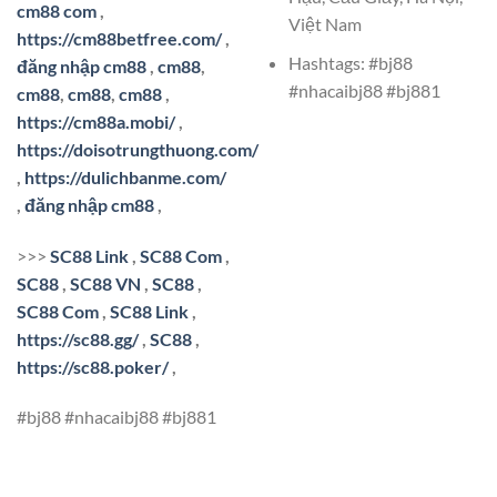
cm88 com
,
Việt Nam
https://cm88betfree.com/
,
Hashtags: #bj88
đăng nhập cm88
,
cm88
,
#nhacaibj88 #bj881
cm88
,
cm88
,
cm88
,
https://cm88a.mobi/
,
https://doisotrungthuong.com/
,
https://dulichbanme.com/
,
đăng nhập cm88
,
>>>
SC88 Link
,
SC88 Com
,
SC88
,
SC88 VN
,
SC88
,
SC88 Com
,
SC88 Link
,
https://sc88.gg/
,
SC88
,
https://sc88.poker/
,
#bj88 #nhacaibj88 #bj881