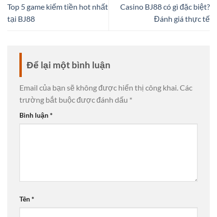
Top 5 game kiếm tiền hot nhất
Casino BJ88 có gì đặc biệt?
tại BJ88
Đánh giá thực tế
Để lại một bình luận
Email của bạn sẽ không được hiển thị công khai.
Các
trường bắt buộc được đánh dấu
*
Bình luận
*
Tên
*