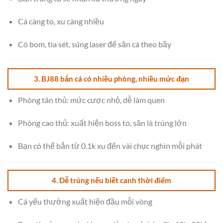
Cá càng to, xu càng nhiều
Có bom, tia sét, súng laser để săn cá theo bầy
3. BJ88 bắn cá có nhiều phòng, nhiều mức đạn
Phòng tân thủ: mức cược nhỏ, dễ làm quen
Phòng cao thủ: xuất hiện boss to, săn là trúng lớn
Bạn có thể bắn từ 0.1k xu đến vài chục nghìn mỗi phát
4. Dễ trúng nếu biết canh thời điểm
Cá yếu thường xuất hiện đầu mỗi vòng