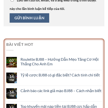
Lưu tên của tôi, email, và trang web trong trình duyệt
này cho lần bình luận kế tiếp của tôi.
BÀI VIẾT HOT
Roulette BJ88 – Hướng Dẫn Mẹo Tăng Cơ Hội
07
Thắng Cho Anh Em
Th7
Tỷ lệ cược BJ88 có gì đặc biệt? Cách tính chi tiết
14
Th6
Cảnh báo các link giả mạo BJ88 – Cách nhận biết
14
Th6
Top khuyến mãi nạp tiền tại BJ88 cực hấp dẫn
14