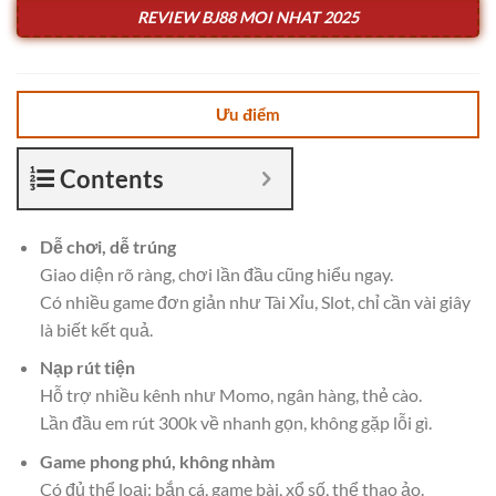
REVIEW BJ88 MOI NHAT 2025
Ưu điểm
Contents
Dễ chơi, dễ trúng
Giao diện rõ ràng, chơi lần đầu cũng hiểu ngay.
Có nhiều game đơn giản như Tài Xỉu, Slot, chỉ cần vài giây
là biết kết quả.
Nạp rút tiện
Hỗ trợ nhiều kênh như Momo, ngân hàng, thẻ cào.
Lần đầu em rút 300k về nhanh gọn, không gặp lỗi gì.
Game phong phú, không nhàm
Có đủ thể loại: bắn cá, game bài, xổ số, thể thao ảo.